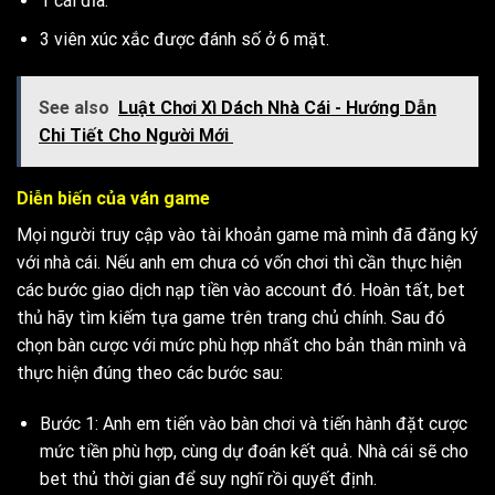
1 cái đĩa.
3 viên xúc xắc được đánh số ở 6 mặt.
See also
Luật Chơi Xì Dách Nhà Cái - Hướng Dẫn
Chi Tiết Cho Người Mới
Diễn biến của ván game
Mọi người truy cập vào tài khoản game mà mình đã đăng ký
với nhà cái. Nếu anh em chưa có vốn chơi thì cần thực hiện
các bước giao dịch nạp tiền vào account đó. Hoàn tất, bet
thủ hãy tìm kiếm tựa game trên trang chủ chính. Sau đó
chọn bàn cược với mức phù hợp nhất cho bản thân mình và
thực hiện đúng theo các bước sau:
Bước 1: Anh em tiến vào bàn chơi và tiến hành đặt cược
mức tiền phù hợp, cùng dự đoán kết quả. Nhà cái sẽ cho
bet thủ thời gian để suy nghĩ rồi quyết định.