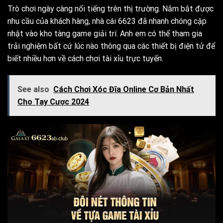
Trò chơi ngày càng nổi tiếng trên thị trường. Nắm bắt được
nhu cầu của khách hàng, nhà cái 6623 đã nhanh chóng cập
nhật vào kho tàng game giải trí. Anh em có thể tham gia
trải nghiệm bất cứ lúc nào thông qua các thiết bị điện tử để
biết nhiều hơn về cách chơi tài xỉu trực tuyến.
See also
Cách Chơi Xóc Đĩa Online Cơ Bản Nhất
Cho Tay Cược 2024