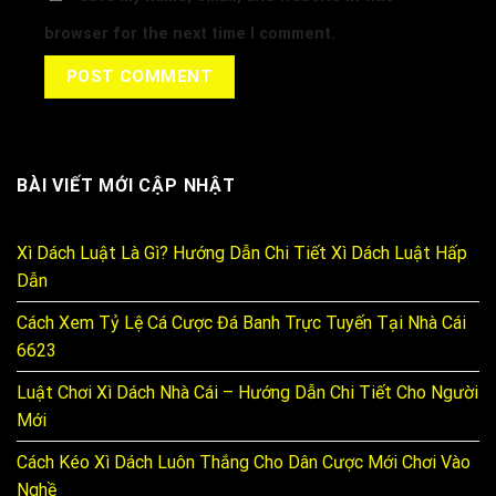
browser for the next time I comment.
BÀI VIẾT MỚI CẬP NHẬT
Xì Dách Luật Là Gì? Hướng Dẫn Chi Tiết Xì Dách Luật Hấp
Dẫn
Cách Xem Tỷ Lệ Cá Cược Đá Banh Trực Tuyến Tại Nhà Cái
6623
Luật Chơi Xì Dách Nhà Cái – Hướng Dẫn Chi Tiết Cho Người
Mới
Cách Kéo Xì Dách Luôn Thắng Cho Dân Cược Mới Chơi Vào
Nghề