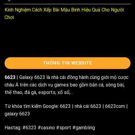
Kinh Nghiệm Cách Xếp Bài Mậu Binh Hiệu Quả Cho Người
Chơi
THÔNG TIN WEBSITE
6623
| Galaxy 6623 là nhà cái đồng hành cùng giới mộ cược
châu Á trên các dịch vụ games bao gồm bắn cá, sòng bài,
thể thao, đá gà, esports, xổ số,...
Từ khóa tìm kiếm Google: 6623 | nhà cái 6623 | 6623com |
galaxy 6623
Hastag: #6323 #casino #sport #gambling