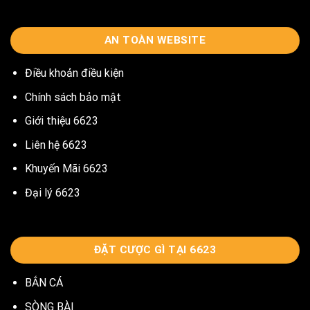
AN TOÀN WEBSITE
Điều khoản điều kiện
Chính sách bảo mật
Giới thiệu 6623
Liên hệ 6623
Khuyến Mãi 6623
Đại lý 6623
ĐẶT CƯỢC GÌ TẠI 6623
BẮN CÁ
SÒNG BÀI