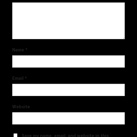
Name
*
Email
*
Website
Save my name, email, and website in this