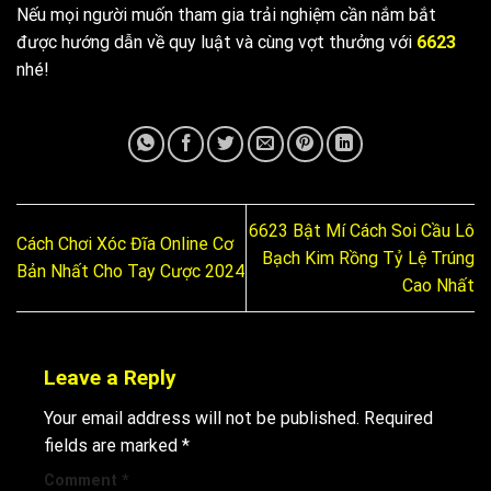
Nếu mọi người muốn tham gia trải nghiệm cần nắm bắt
được hướng dẫn về quy luật và cùng vợt thưởng với
6623
nhé!
6623 Bật Mí Cách Soi Cầu Lô
Cách Chơi Xóc Đĩa Online Cơ
Bạch Kim Rồng Tỷ Lệ Trúng
Bản Nhất Cho Tay Cược 2024
Cao Nhất
Leave a Reply
Your email address will not be published.
Required
fields are marked
*
Comment
*