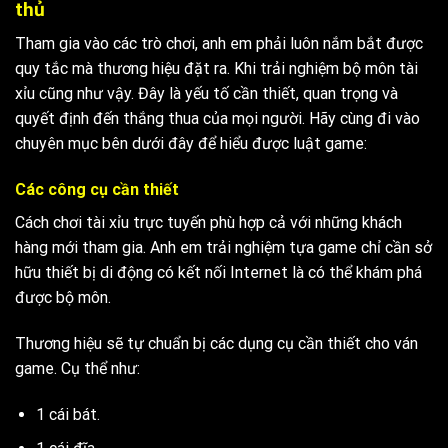
thủ
Tham gia vào các trò chơi, anh em phải luôn nắm bắt được
quy tắc mà thương hiệu đặt ra. Khi trải nghiệm bộ môn tài
xỉu cũng như vậy. Đây là yếu tố cần thiết, quan trọng và
quyết định đến thắng thua của mọi người. Hãy cùng đi vào
chuyên mục bên dưới đây để hiểu được luật game:
Các công cụ cần thiết
Cách chơi tài xỉu trực tuyến phù hợp cả với những khách
hàng mới tham gia. Anh em trải nghiệm tựa game chỉ cần sở
hữu thiết bị di động có kết nối Internet là có thể khám phá
được bộ môn.
Thương hiệu sẽ tự chuẩn bị các dụng cụ cần thiết cho ván
game. Cụ thể như:
1 cái bát.